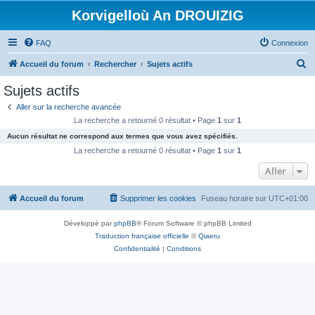
Korvigelloù An DROUIZIG
FAQ
Connexion
R
Accueil du forum
Rechercher
Sujets actifs
e
Sujets actifs
c
Aller sur la recherche avancée
h
La recherche a retourné 0 résultat • Page
1
sur
1
e
Aucun résultat ne correspond aux termes que vous avez spécifiés.
r
La recherche a retourné 0 résultat • Page
1
sur
1
c
Aller
h
Accueil du forum
Supprimer les cookies
Fuseau horaire sur
UTC+01:00
e
r
Développé par
phpBB
® Forum Software © phpBB Limited
Traduction française officielle
©
Qiaeru
Confidentialité
|
Conditions