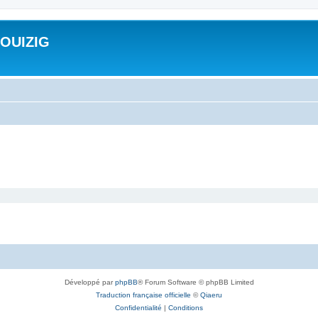
ROUIZIG
Développé par
phpBB
® Forum Software © phpBB Limited
Traduction française officielle
©
Qiaeru
Confidentialité
|
Conditions