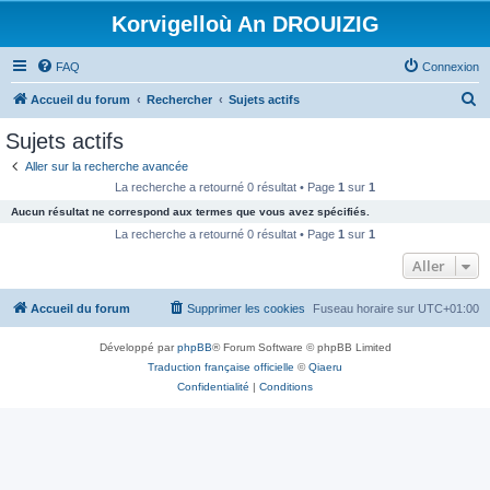
Korvigelloù An DROUIZIG
FAQ
Connexion
R
Accueil du forum
Rechercher
Sujets actifs
e
Sujets actifs
c
Aller sur la recherche avancée
h
La recherche a retourné 0 résultat • Page
1
sur
1
e
Aucun résultat ne correspond aux termes que vous avez spécifiés.
r
La recherche a retourné 0 résultat • Page
1
sur
1
c
Aller
h
Accueil du forum
Supprimer les cookies
Fuseau horaire sur
UTC+01:00
e
r
Développé par
phpBB
® Forum Software © phpBB Limited
Traduction française officielle
©
Qiaeru
Confidentialité
|
Conditions