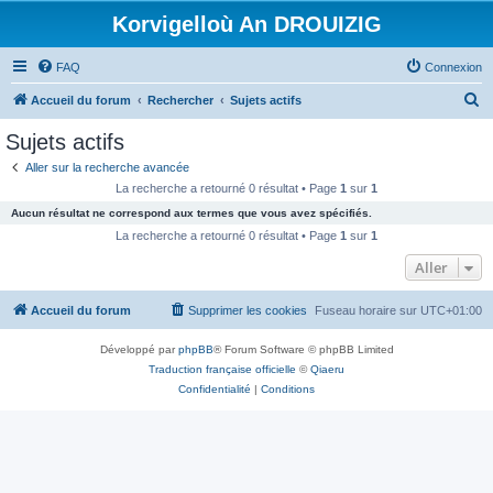
Korvigelloù An DROUIZIG
FAQ
Connexion
R
Accueil du forum
Rechercher
Sujets actifs
e
Sujets actifs
c
Aller sur la recherche avancée
h
La recherche a retourné 0 résultat • Page
1
sur
1
e
Aucun résultat ne correspond aux termes que vous avez spécifiés.
r
La recherche a retourné 0 résultat • Page
1
sur
1
c
Aller
h
Accueil du forum
Supprimer les cookies
Fuseau horaire sur
UTC+01:00
e
r
Développé par
phpBB
® Forum Software © phpBB Limited
Traduction française officielle
©
Qiaeru
Confidentialité
|
Conditions