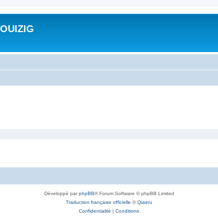
ROUIZIG
Développé par
phpBB
® Forum Software © phpBB Limited
Traduction française officielle
©
Qiaeru
Confidentialité
|
Conditions