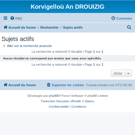
Korvigelloù An DROUIZIG
FAQ
Connexion
R
Accueil du forum
Rechercher
Sujets actifs
e
Sujets actifs
c
Aller sur la recherche avancée
h
La recherche a retourné 0 résultat • Page
1
sur
1
e
Aucun résultat ne correspond aux termes que vous avez spécifiés.
r
La recherche a retourné 0 résultat • Page
1
sur
1
c
Aller
h
Accueil du forum
Supprimer les cookies
Fuseau horaire sur
UTC+01:00
e
r
Développé par
phpBB
® Forum Software © phpBB Limited
Traduction française officielle
©
Qiaeru
Confidentialité
|
Conditions