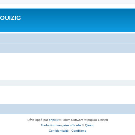
ROUIZIG
Développé par
phpBB
® Forum Software © phpBB Limited
Traduction française officielle
©
Qiaeru
Confidentialité
|
Conditions