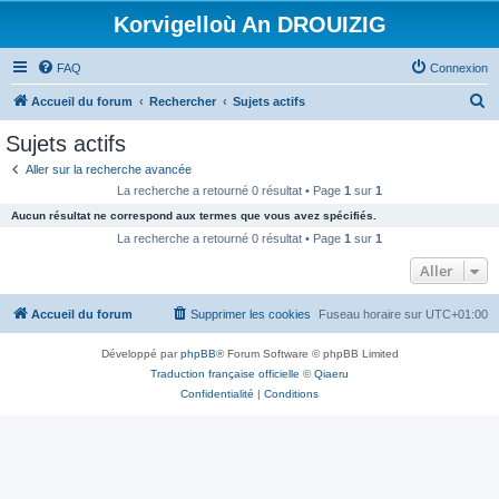
Korvigelloù An DROUIZIG
FAQ
Connexion
R
Accueil du forum
Rechercher
Sujets actifs
e
Sujets actifs
c
Aller sur la recherche avancée
h
La recherche a retourné 0 résultat • Page
1
sur
1
e
Aucun résultat ne correspond aux termes que vous avez spécifiés.
r
La recherche a retourné 0 résultat • Page
1
sur
1
c
Aller
h
Accueil du forum
Supprimer les cookies
Fuseau horaire sur
UTC+01:00
e
r
Développé par
phpBB
® Forum Software © phpBB Limited
Traduction française officielle
©
Qiaeru
Confidentialité
|
Conditions