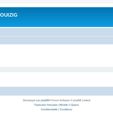
ROUIZIG
Développé par
phpBB
® Forum Software © phpBB Limited
Traduction française officielle
©
Qiaeru
Confidentialité
|
Conditions