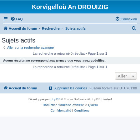
Korvigelloù An DROUIZIG
FAQ
Connexion
R
Accueil du forum
Rechercher
Sujets actifs
e
Sujets actifs
c
Aller sur la recherche avancée
h
La recherche a retourné 0 résultat • Page
1
sur
1
e
Aucun résultat ne correspond aux termes que vous avez spécifiés.
r
La recherche a retourné 0 résultat • Page
1
sur
1
c
Aller
h
Accueil du forum
Supprimer les cookies
Fuseau horaire sur
UTC+01:00
e
r
Développé par
phpBB
® Forum Software © phpBB Limited
Traduction française officielle
©
Qiaeru
Confidentialité
|
Conditions