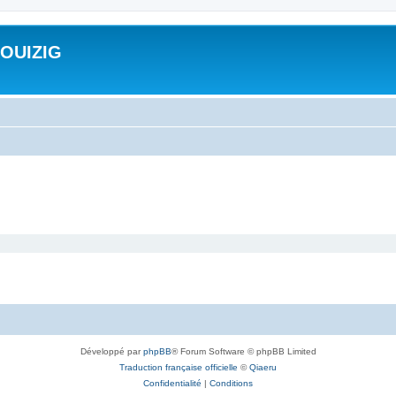
ROUIZIG
Développé par
phpBB
® Forum Software © phpBB Limited
Traduction française officielle
©
Qiaeru
Confidentialité
|
Conditions