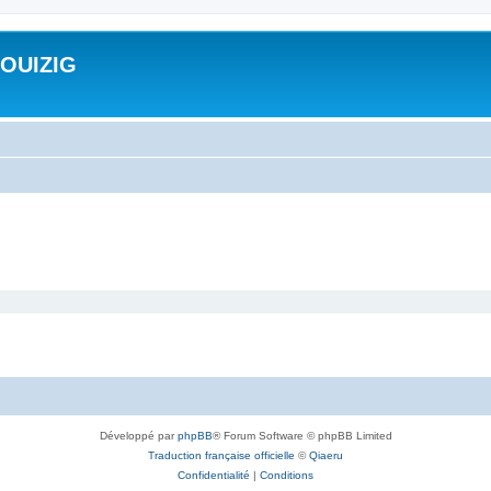
ROUIZIG
Développé par
phpBB
® Forum Software © phpBB Limited
Traduction française officielle
©
Qiaeru
Confidentialité
|
Conditions