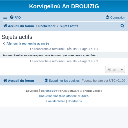
Korvigelloù An DROUIZIG
FAQ
Connexion
R
Accueil du forum
Rechercher
Sujets actifs
e
Sujets actifs
c
Aller sur la recherche avancée
h
La recherche a retourné 0 résultat • Page
1
sur
1
e
Aucun résultat ne correspond aux termes que vous avez spécifiés.
r
La recherche a retourné 0 résultat • Page
1
sur
1
c
Aller
h
Accueil du forum
Supprimer les cookies
Fuseau horaire sur
UTC+01:00
e
r
Développé par
phpBB
® Forum Software © phpBB Limited
Traduction française officielle
©
Qiaeru
Confidentialité
|
Conditions