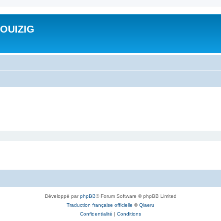
ROUIZIG
Développé par
phpBB
® Forum Software © phpBB Limited
Traduction française officielle
©
Qiaeru
Confidentialité
|
Conditions