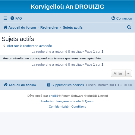
Korvigelloù An DROUIZIG
FAQ
Connexion
R
Accueil du forum
Rechercher
Sujets actifs
e
Sujets actifs
c
Aller sur la recherche avancée
h
La recherche a retourné 0 résultat • Page
1
sur
1
e
Aucun résultat ne correspond aux termes que vous avez spécifiés.
r
La recherche a retourné 0 résultat • Page
1
sur
1
c
Aller
h
Accueil du forum
Supprimer les cookies
Fuseau horaire sur
UTC+01:00
e
r
Développé par
phpBB
® Forum Software © phpBB Limited
Traduction française officielle
©
Qiaeru
Confidentialité
|
Conditions