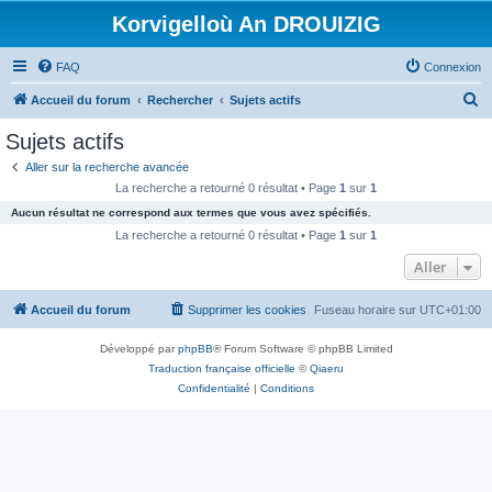
Korvigelloù An DROUIZIG
FAQ
Connexion
R
Accueil du forum
Rechercher
Sujets actifs
e
Sujets actifs
c
Aller sur la recherche avancée
h
La recherche a retourné 0 résultat • Page
1
sur
1
e
Aucun résultat ne correspond aux termes que vous avez spécifiés.
r
La recherche a retourné 0 résultat • Page
1
sur
1
c
Aller
h
Accueil du forum
Supprimer les cookies
Fuseau horaire sur
UTC+01:00
e
r
Développé par
phpBB
® Forum Software © phpBB Limited
Traduction française officielle
©
Qiaeru
Confidentialité
|
Conditions