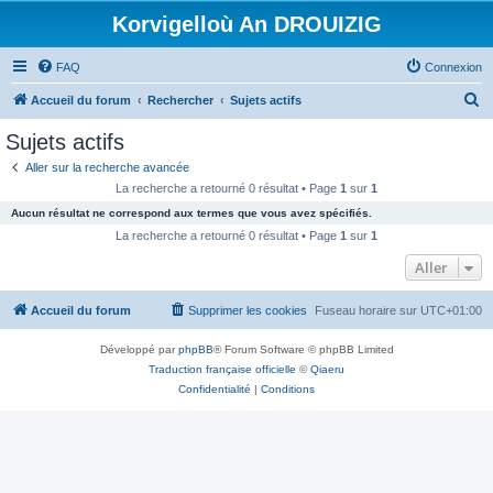
Korvigelloù An DROUIZIG
FAQ
Connexion
R
Accueil du forum
Rechercher
Sujets actifs
e
Sujets actifs
c
Aller sur la recherche avancée
h
La recherche a retourné 0 résultat • Page
1
sur
1
e
Aucun résultat ne correspond aux termes que vous avez spécifiés.
r
La recherche a retourné 0 résultat • Page
1
sur
1
c
Aller
h
Accueil du forum
Supprimer les cookies
Fuseau horaire sur
UTC+01:00
e
r
Développé par
phpBB
® Forum Software © phpBB Limited
Traduction française officielle
©
Qiaeru
Confidentialité
|
Conditions