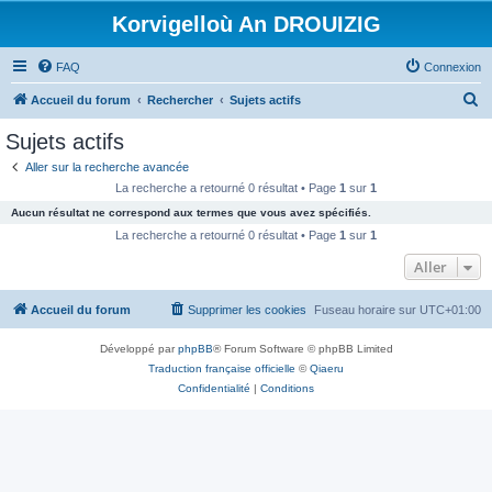
Korvigelloù An DROUIZIG
FAQ
Connexion
R
Accueil du forum
Rechercher
Sujets actifs
e
Sujets actifs
c
Aller sur la recherche avancée
h
La recherche a retourné 0 résultat • Page
1
sur
1
e
Aucun résultat ne correspond aux termes que vous avez spécifiés.
r
La recherche a retourné 0 résultat • Page
1
sur
1
c
Aller
h
Accueil du forum
Supprimer les cookies
Fuseau horaire sur
UTC+01:00
e
r
Développé par
phpBB
® Forum Software © phpBB Limited
Traduction française officielle
©
Qiaeru
Confidentialité
|
Conditions