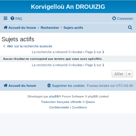
Korvigelloù An DROUIZIG
FAQ
Connexion
R
Accueil du forum
Rechercher
Sujets actifs
e
Sujets actifs
c
Aller sur la recherche avancée
h
La recherche a retourné 0 résultat • Page
1
sur
1
e
Aucun résultat ne correspond aux termes que vous avez spécifiés.
r
La recherche a retourné 0 résultat • Page
1
sur
1
c
Aller
h
Accueil du forum
Supprimer les cookies
Fuseau horaire sur
UTC+01:00
e
r
Développé par
phpBB
® Forum Software © phpBB Limited
Traduction française officielle
©
Qiaeru
Confidentialité
|
Conditions