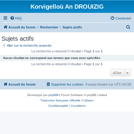
Korvigelloù An DROUIZIG
FAQ
Connexion
R
Accueil du forum
Rechercher
Sujets actifs
e
Sujets actifs
c
Aller sur la recherche avancée
h
La recherche a retourné 0 résultat • Page
1
sur
1
e
Aucun résultat ne correspond aux termes que vous avez spécifiés.
r
La recherche a retourné 0 résultat • Page
1
sur
1
c
Aller
h
Accueil du forum
Supprimer les cookies
Fuseau horaire sur
UTC+01:00
e
r
Développé par
phpBB
® Forum Software © phpBB Limited
Traduction française officielle
©
Qiaeru
Confidentialité
|
Conditions