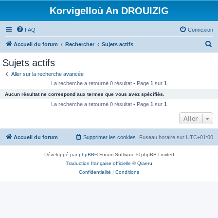
Korvigelloù An DROUIZIG
FAQ
Connexion
R
Accueil du forum
Rechercher
Sujets actifs
e
Sujets actifs
c
Aller sur la recherche avancée
h
La recherche a retourné 0 résultat • Page
1
sur
1
e
Aucun résultat ne correspond aux termes que vous avez spécifiés.
r
La recherche a retourné 0 résultat • Page
1
sur
1
c
Aller
h
Accueil du forum
Supprimer les cookies
Fuseau horaire sur
UTC+01:00
e
r
Développé par
phpBB
® Forum Software © phpBB Limited
Traduction française officielle
©
Qiaeru
Confidentialité
|
Conditions