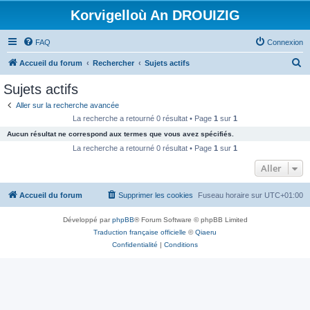
Korvigelloù An DROUIZIG
FAQ
Connexion
R
Accueil du forum
Rechercher
Sujets actifs
e
Sujets actifs
c
Aller sur la recherche avancée
h
La recherche a retourné 0 résultat • Page
1
sur
1
e
Aucun résultat ne correspond aux termes que vous avez spécifiés.
r
La recherche a retourné 0 résultat • Page
1
sur
1
c
Aller
h
Accueil du forum
Supprimer les cookies
Fuseau horaire sur
UTC+01:00
e
r
Développé par
phpBB
® Forum Software © phpBB Limited
Traduction française officielle
©
Qiaeru
Confidentialité
|
Conditions