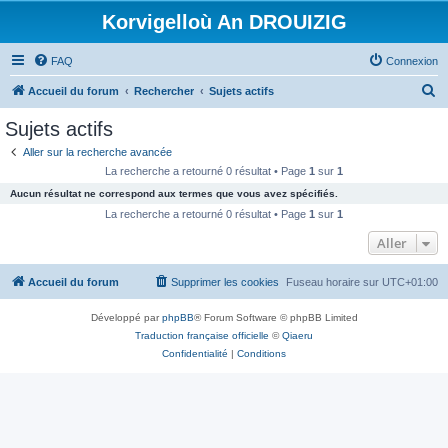
Korvigelloù An DROUIZIG
FAQ
Connexion
R
Accueil du forum
Rechercher
Sujets actifs
e
Sujets actifs
c
Aller sur la recherche avancée
h
La recherche a retourné 0 résultat • Page
1
sur
1
e
Aucun résultat ne correspond aux termes que vous avez spécifiés.
r
La recherche a retourné 0 résultat • Page
1
sur
1
c
Aller
h
Accueil du forum
Supprimer les cookies
Fuseau horaire sur
UTC+01:00
e
r
Développé par
phpBB
® Forum Software © phpBB Limited
Traduction française officielle
©
Qiaeru
Confidentialité
|
Conditions