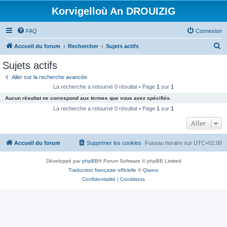
Korvigelloù An DROUIZIG
FAQ
Connexion
R
Accueil du forum
Rechercher
Sujets actifs
e
Sujets actifs
c
Aller sur la recherche avancée
h
La recherche a retourné 0 résultat • Page
1
sur
1
e
Aucun résultat ne correspond aux termes que vous avez spécifiés.
r
La recherche a retourné 0 résultat • Page
1
sur
1
c
Aller
h
Accueil du forum
Supprimer les cookies
Fuseau horaire sur
UTC+01:00
e
r
Développé par
phpBB
® Forum Software © phpBB Limited
Traduction française officielle
©
Qiaeru
Confidentialité
|
Conditions