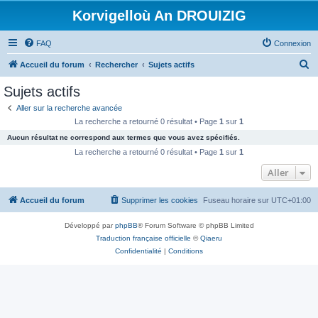
Korvigelloù An DROUIZIG
FAQ
Connexion
R
Accueil du forum
Rechercher
Sujets actifs
e
Sujets actifs
c
Aller sur la recherche avancée
h
La recherche a retourné 0 résultat • Page
1
sur
1
e
Aucun résultat ne correspond aux termes que vous avez spécifiés.
r
La recherche a retourné 0 résultat • Page
1
sur
1
c
Aller
h
Accueil du forum
Supprimer les cookies
Fuseau horaire sur
UTC+01:00
e
r
Développé par
phpBB
® Forum Software © phpBB Limited
Traduction française officielle
©
Qiaeru
Confidentialité
|
Conditions