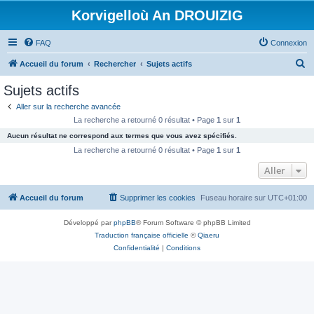
Korvigelloù An DROUIZIG
FAQ
Connexion
R
Accueil du forum
Rechercher
Sujets actifs
e
Sujets actifs
c
Aller sur la recherche avancée
h
La recherche a retourné 0 résultat • Page
1
sur
1
e
Aucun résultat ne correspond aux termes que vous avez spécifiés.
r
La recherche a retourné 0 résultat • Page
1
sur
1
c
Aller
h
Accueil du forum
Supprimer les cookies
Fuseau horaire sur
UTC+01:00
e
r
Développé par
phpBB
® Forum Software © phpBB Limited
Traduction française officielle
©
Qiaeru
Confidentialité
|
Conditions