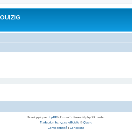
ROUIZIG
Développé par
phpBB
® Forum Software © phpBB Limited
Traduction française officielle
©
Qiaeru
Confidentialité
|
Conditions