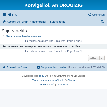
Korvigelloù An DROUIZIG
FAQ
Connexion
R
Accueil du forum
Rechercher
Sujets actifs
e
Sujets actifs
c
Aller sur la recherche avancée
h
La recherche a retourné 0 résultat • Page
1
sur
1
e
Aucun résultat ne correspond aux termes que vous avez spécifiés.
r
La recherche a retourné 0 résultat • Page
1
sur
1
c
Aller
h
Accueil du forum
Supprimer les cookies
Fuseau horaire sur
UTC+01:00
e
r
Développé par
phpBB
® Forum Software © phpBB Limited
Traduction française officielle
©
Qiaeru
Confidentialité
|
Conditions