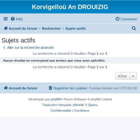
Korvigelloù An DROUIZIG
FAQ
Connexion
R
Accueil du forum
Rechercher
Sujets actifs
e
Sujets actifs
c
Aller sur la recherche avancée
h
La recherche a retourné 0 résultat • Page
1
sur
1
e
Aucun résultat ne correspond aux termes que vous avez spécifiés.
r
La recherche a retourné 0 résultat • Page
1
sur
1
c
Aller
h
Accueil du forum
Supprimer les cookies
Fuseau horaire sur
UTC+01:00
e
r
Développé par
phpBB
® Forum Software © phpBB Limited
Traduction française officielle
©
Qiaeru
Confidentialité
|
Conditions