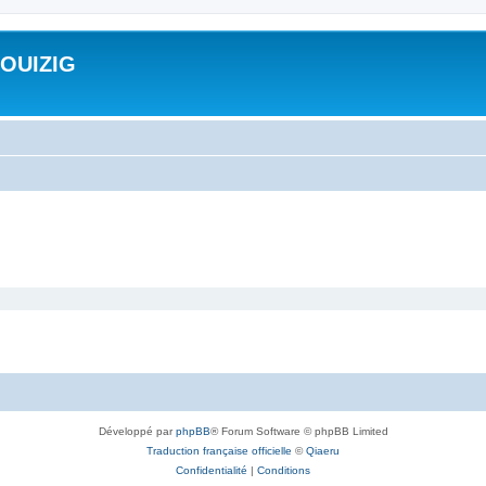
ROUIZIG
Développé par
phpBB
® Forum Software © phpBB Limited
Traduction française officielle
©
Qiaeru
Confidentialité
|
Conditions