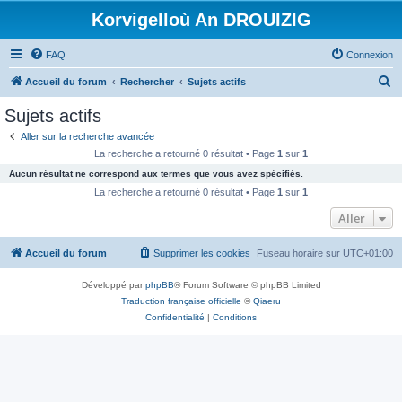
Korvigelloù An DROUIZIG
FAQ
Connexion
R
Accueil du forum
Rechercher
Sujets actifs
e
Sujets actifs
c
Aller sur la recherche avancée
h
La recherche a retourné 0 résultat • Page
1
sur
1
e
Aucun résultat ne correspond aux termes que vous avez spécifiés.
r
La recherche a retourné 0 résultat • Page
1
sur
1
c
Aller
h
Accueil du forum
Supprimer les cookies
Fuseau horaire sur
UTC+01:00
e
r
Développé par
phpBB
® Forum Software © phpBB Limited
Traduction française officielle
©
Qiaeru
Confidentialité
|
Conditions