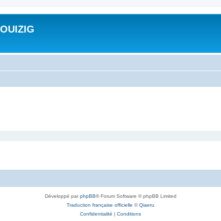
ROUIZIG
Développé par
phpBB
® Forum Software © phpBB Limited
Traduction française officielle
©
Qiaeru
Confidentialité
|
Conditions