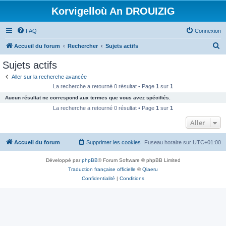
Korvigelloù An DROUIZIG
FAQ
Connexion
R
Accueil du forum
Rechercher
Sujets actifs
e
Sujets actifs
c
Aller sur la recherche avancée
h
La recherche a retourné 0 résultat • Page
1
sur
1
e
Aucun résultat ne correspond aux termes que vous avez spécifiés.
r
La recherche a retourné 0 résultat • Page
1
sur
1
c
Aller
h
Accueil du forum
Supprimer les cookies
Fuseau horaire sur
UTC+01:00
e
r
Développé par
phpBB
® Forum Software © phpBB Limited
Traduction française officielle
©
Qiaeru
Confidentialité
|
Conditions