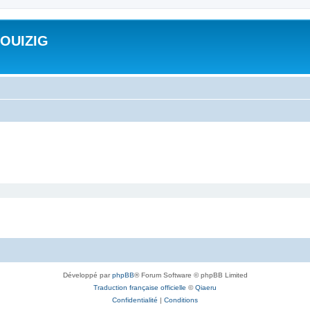
ROUIZIG
Développé par
phpBB
® Forum Software © phpBB Limited
Traduction française officielle
©
Qiaeru
Confidentialité
|
Conditions