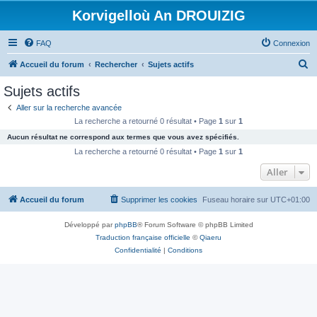
Korvigelloù An DROUIZIG
FAQ
Connexion
R
Accueil du forum
Rechercher
Sujets actifs
e
Sujets actifs
c
Aller sur la recherche avancée
h
La recherche a retourné 0 résultat • Page
1
sur
1
e
Aucun résultat ne correspond aux termes que vous avez spécifiés.
r
La recherche a retourné 0 résultat • Page
1
sur
1
c
Aller
h
Accueil du forum
Supprimer les cookies
Fuseau horaire sur
UTC+01:00
e
r
Développé par
phpBB
® Forum Software © phpBB Limited
Traduction française officielle
©
Qiaeru
Confidentialité
|
Conditions