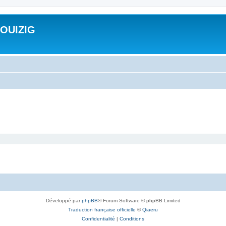
ROUIZIG
Développé par
phpBB
® Forum Software © phpBB Limited
Traduction française officielle
©
Qiaeru
Confidentialité
|
Conditions