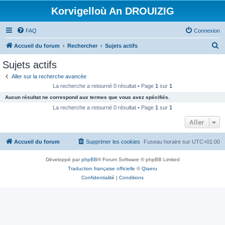
Korvigelloù An DROUIZIG
FAQ
Connexion
R
Accueil du forum
Rechercher
Sujets actifs
e
Sujets actifs
c
Aller sur la recherche avancée
h
La recherche a retourné 0 résultat • Page
1
sur
1
e
Aucun résultat ne correspond aux termes que vous avez spécifiés.
r
La recherche a retourné 0 résultat • Page
1
sur
1
c
Aller
h
Accueil du forum
Supprimer les cookies
Fuseau horaire sur
UTC+01:00
e
r
Développé par
phpBB
® Forum Software © phpBB Limited
Traduction française officielle
©
Qiaeru
Confidentialité
|
Conditions