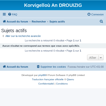
Korvigelloù An DROUIZIG
FAQ
Connexion
R
Accueil du forum
Rechercher
Sujets actifs
e
Sujets actifs
c
Aller sur la recherche avancée
h
La recherche a retourné 0 résultat • Page
1
sur
1
e
Aucun résultat ne correspond aux termes que vous avez spécifiés.
r
La recherche a retourné 0 résultat • Page
1
sur
1
c
Aller
h
Accueil du forum
Supprimer les cookies
Fuseau horaire sur
UTC+01:00
e
r
Développé par
phpBB
® Forum Software © phpBB Limited
Traduction française officielle
©
Qiaeru
Confidentialité
|
Conditions