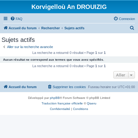
Korvigelloù An DROUIZIG
FAQ
Connexion
R
Accueil du forum
Rechercher
Sujets actifs
e
Sujets actifs
c
Aller sur la recherche avancée
h
La recherche a retourné 0 résultat • Page
1
sur
1
e
Aucun résultat ne correspond aux termes que vous avez spécifiés.
r
La recherche a retourné 0 résultat • Page
1
sur
1
c
Aller
h
Accueil du forum
Supprimer les cookies
Fuseau horaire sur
UTC+01:00
e
r
Développé par
phpBB
® Forum Software © phpBB Limited
Traduction française officielle
©
Qiaeru
Confidentialité
|
Conditions