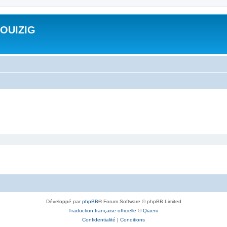
ROUIZIG
Développé par
phpBB
® Forum Software © phpBB Limited
Traduction française officielle
©
Qiaeru
Confidentialité
|
Conditions