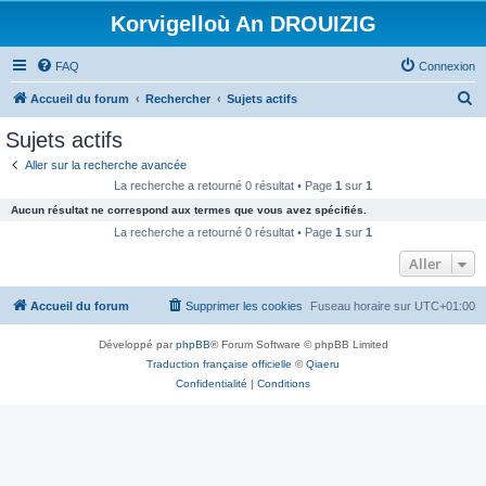
Korvigelloù An DROUIZIG
FAQ
Connexion
R
Accueil du forum
Rechercher
Sujets actifs
e
Sujets actifs
c
Aller sur la recherche avancée
h
La recherche a retourné 0 résultat • Page
1
sur
1
e
Aucun résultat ne correspond aux termes que vous avez spécifiés.
r
La recherche a retourné 0 résultat • Page
1
sur
1
c
Aller
h
Accueil du forum
Supprimer les cookies
Fuseau horaire sur
UTC+01:00
e
r
Développé par
phpBB
® Forum Software © phpBB Limited
Traduction française officielle
©
Qiaeru
Confidentialité
|
Conditions