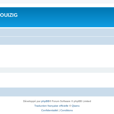
ROUIZIG
Développé par
phpBB
® Forum Software © phpBB Limited
Traduction française officielle
©
Qiaeru
Confidentialité
|
Conditions