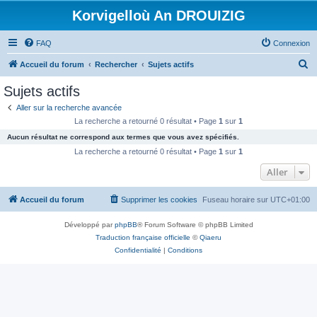
Korvigelloù An DROUIZIG
FAQ
Connexion
R
Accueil du forum
Rechercher
Sujets actifs
e
Sujets actifs
c
Aller sur la recherche avancée
h
La recherche a retourné 0 résultat • Page
1
sur
1
e
Aucun résultat ne correspond aux termes que vous avez spécifiés.
r
La recherche a retourné 0 résultat • Page
1
sur
1
c
Aller
h
Accueil du forum
Supprimer les cookies
Fuseau horaire sur
UTC+01:00
e
r
Développé par
phpBB
® Forum Software © phpBB Limited
Traduction française officielle
©
Qiaeru
Confidentialité
|
Conditions