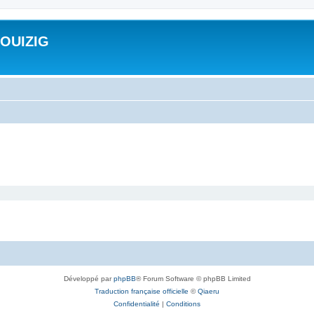
ROUIZIG
Développé par
phpBB
® Forum Software © phpBB Limited
Traduction française officielle
©
Qiaeru
Confidentialité
|
Conditions