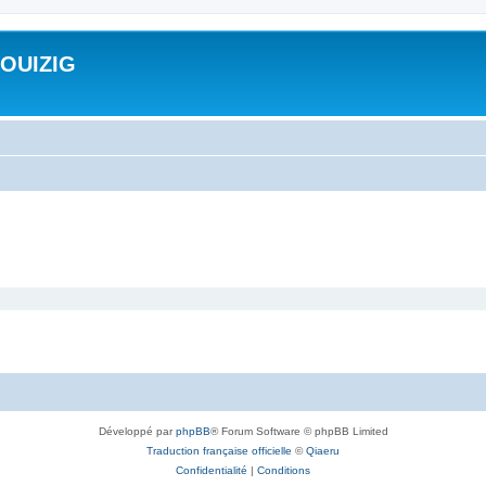
ROUIZIG
Développé par
phpBB
® Forum Software © phpBB Limited
Traduction française officielle
©
Qiaeru
Confidentialité
|
Conditions