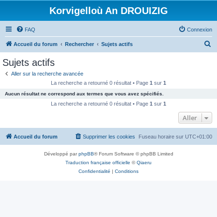
Korvigelloù An DROUIZIG
FAQ
Connexion
R
Accueil du forum
Rechercher
Sujets actifs
e
Sujets actifs
c
Aller sur la recherche avancée
h
La recherche a retourné 0 résultat • Page
1
sur
1
e
Aucun résultat ne correspond aux termes que vous avez spécifiés.
r
La recherche a retourné 0 résultat • Page
1
sur
1
c
Aller
h
Accueil du forum
Supprimer les cookies
Fuseau horaire sur
UTC+01:00
e
r
Développé par
phpBB
® Forum Software © phpBB Limited
Traduction française officielle
©
Qiaeru
Confidentialité
|
Conditions