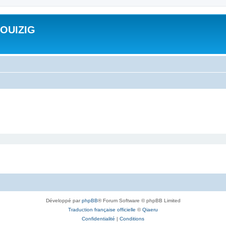
ROUIZIG
Développé par
phpBB
® Forum Software © phpBB Limited
Traduction française officielle
©
Qiaeru
Confidentialité
|
Conditions