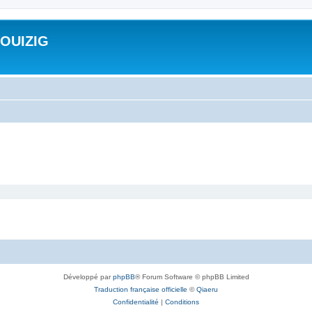
ROUIZIG
Développé par
phpBB
® Forum Software © phpBB Limited
Traduction française officielle
©
Qiaeru
Confidentialité
|
Conditions