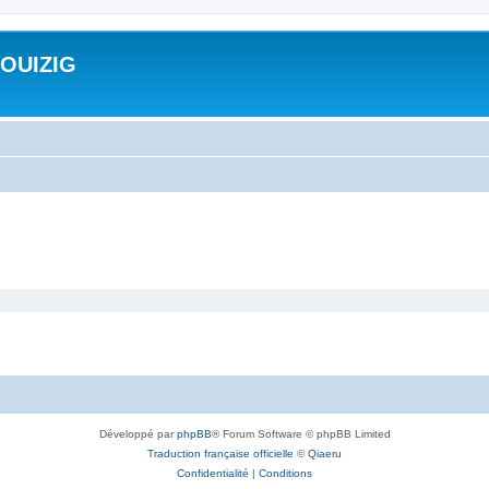
ROUIZIG
Développé par
phpBB
® Forum Software © phpBB Limited
Traduction française officielle
©
Qiaeru
Confidentialité
|
Conditions