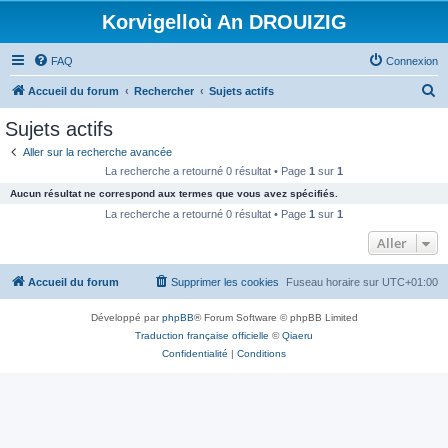
Korvigelloù An DROUIZIG
FAQ
Connexion
R
Accueil du forum
Rechercher
Sujets actifs
e
Sujets actifs
c
Aller sur la recherche avancée
h
La recherche a retourné 0 résultat • Page
1
sur
1
e
Aucun résultat ne correspond aux termes que vous avez spécifiés.
r
La recherche a retourné 0 résultat • Page
1
sur
1
c
Aller
h
Accueil du forum
Supprimer les cookies
Fuseau horaire sur
UTC+01:00
e
r
Développé par
phpBB
® Forum Software © phpBB Limited
Traduction française officielle
©
Qiaeru
Confidentialité
|
Conditions